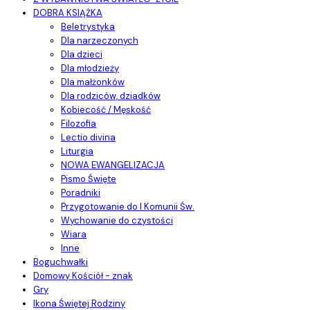
DOBRA KSIĄŻKA
Beletrystyka
Dla narzeczonych
Dla dzieci
Dla młodzieży
Dla małżonków
Dla rodziców, dziadków
Kobiecość / Męskość
Filozofia
Lectio divina
Liturgia
NOWA EWANGELIZACJA
Pismo Święte
Poradniki
Przygotowanie do I Komunii Św.
Wychowanie do czystości
Wiara
Inne
Boguchwałki
Domowy Kościół - znak
Gry
Ikona Świętej Rodziny