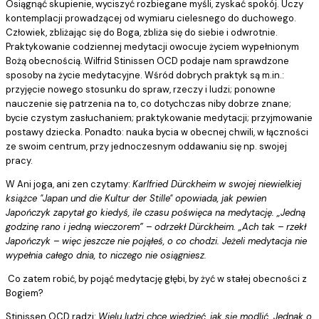
Osiągnąć skupienie, wyciszyć rozbiegane myśli, zyskać spokój. Uczy
kontemplacji prowadzącej od wymiaru cielesnego do duchowego.
Człowiek, zbliżając się do Boga, zbliża się do siebie i odwrotnie.
Praktykowanie codziennej medytacji owocuje życiem wypełnionym
Bożą obecnością. Wilfrid Stinissen OCD podaje nam sprawdzone
sposoby na życie medytacyjne. Wśród dobrych praktyk są m.in.:
przyjęcie nowego stosunku do spraw, rzeczy i ludzi; ponowne
nauczenie się patrzenia na to, co dotychczas niby dobrze znane;
bycie czystym zasłuchaniem; praktykowanie medytacji; przyjmowanie
postawy dziecka. Ponadto: nauka bycia w obecnej chwili, w łączności
ze swoim centrum, przy jednoczesnym oddawaniu się np. swojej
pracy.
W Ani joga, ani zen czytamy:
Karlfried Dürckheim w swojej niewielkiej
książce "Japan und die Kultur der Stille" opowiada, jak pewien
Japończyk zapytał go kiedyś, ile czasu poświęca na medytację. „Jedną
godzinę rano i jedną wieczorem” – odrzekł Dürckheim. „Ach tak – rzekł
Japończyk – więc jeszcze nie pojąłeś, o co chodzi. Jeżeli medytacja nie
wypełnia całego dnia, to niczego nie osiągniesz.
Co zatem robić, by pojąć medytację głębi, by żyć w stałej obecności z
Bogiem?
Stinissen OCD radzi:
Wielu ludzi chce wiedzieć, jak się modlić. Jednak o