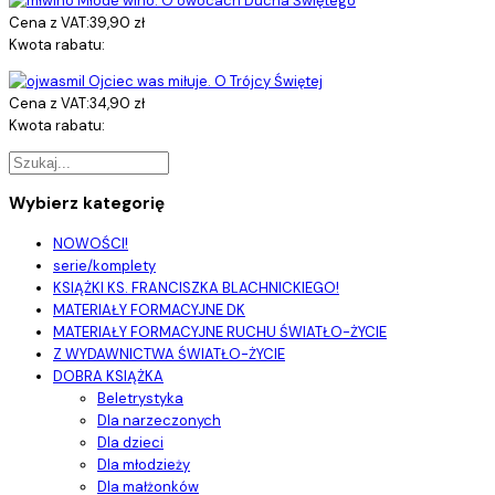
Młode wino. O owocach Ducha Świętego
Cena z VAT:
39,90 zł
Kwota rabatu:
Ojciec was miłuje. O Trójcy Świętej
Cena z VAT:
34,90 zł
Kwota rabatu:
Wybierz kategorię
NOWOŚCI!
serie/komplety
KSIĄŻKI KS. FRANCISZKA BLACHNICKIEGO!
MATERIAŁY FORMACYJNE DK
MATERIAŁY FORMACYJNE RUCHU ŚWIATŁO-ŻYCIE
Z WYDAWNICTWA ŚWIATŁO-ŻYCIE
DOBRA KSIĄŻKA
Beletrystyka
Dla narzeczonych
Dla dzieci
Dla młodzieży
Dla małżonków