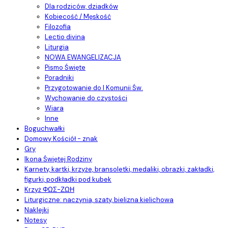
Dla rodziców, dziadków
Kobiecość / Męskość
Filozofia
Lectio divina
Liturgia
NOWA EWANGELIZACJA
Pismo Święte
Poradniki
Przygotowanie do I Komunii Św.
Wychowanie do czystości
Wiara
Inne
Boguchwałki
Domowy Kościół - znak
Gry
Ikona Świętej Rodziny
Karnety, kartki, krzyże, bransoletki, medaliki, obrazki, zakładki,
figurki, podkładki pod kubek
Krzyż ΦΩΣ-ΖΩΗ
Liturgiczne: naczynia, szaty, bielizna kielichowa
Naklejki
Notesy