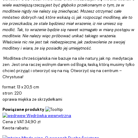
wiele ważniejszą rzeczą jest być głęboko przekonanym o tym, że w
modlitwie nigdy nie należy się zniechęcać. Możesz otrzymać całe
mnóstwo dobrych rad, które wskażą ci, jak rozpocząć modlitwę, ale to
nie przeszkadza, że stale będziesz miał wrażenie, iż nie umiesz się
modlić. Tak, to wrażenie będzie się nawet wzmagało w miarę postępu w
modlitwie. Nie należy więc próbować unikać takiego wrażenia.
Właściwie nic nie jest tak niebezpieczne, jak zadowolenie ze swojej
modlitwy i wiara, że się posiadło jej umiejętność.
Modlitwa chrześcijańska nie bazuje na sile natury, jak np. medytacja
zen. Jest ona raczej wolnym darem od Boga, łaską, którą musimy tylko
chcieć przyjąć i otworzyć się na nią. Otworzyć się na centrum –
Chrystusa!
format: 13 x 20,5 cm
stron: 220
oprawa miękka ze skrzydełkami
Powiązane produkty
Wędrówka wewnętrzna
Cena z VAT:
34,90 zł
Kwota rabatu: