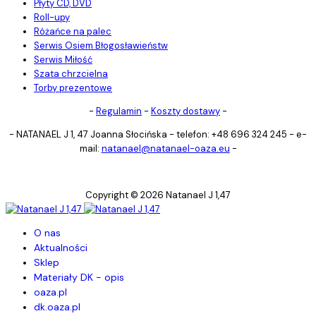
Płyty CD, DVD
Roll-upy
Różańce na palec
Serwis Osiem Błogosławieństw
Serwis Miłość
Szata chrzcielna
Torby prezentowe
-
Regulamin
-
Koszty dostawy
-
- NATANAEL J 1, 47 Joanna Słocińska - telefon: +48 696 324 245 - e-
mail:
natanael@natanael-oaza.eu
-
Copyright © 2026 Natanael J 1,47
O nas
Aktualności
Sklep
Materiały DK - opis
oaza.pl
dk.oaza.pl