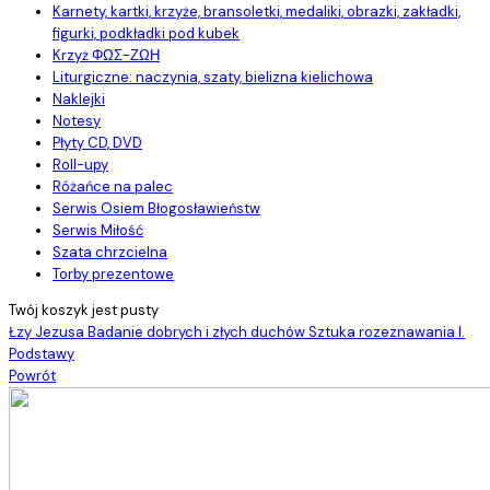
Karnety, kartki, krzyże, bransoletki, medaliki, obrazki, zakładki,
figurki, podkładki pod kubek
Krzyż ΦΩΣ-ΖΩΗ
Liturgiczne: naczynia, szaty, bielizna kielichowa
Naklejki
Notesy
Płyty CD, DVD
Roll-upy
Różańce na palec
Serwis Osiem Błogosławieństw
Serwis Miłość
Szata chrzcielna
Torby prezentowe
Twój koszyk jest pusty
Łzy Jezusa
Badanie dobrych i złych duchów Sztuka rozeznawania I.
Podstawy
Powrót