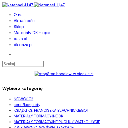
O nas
Aktualności
Sklep
Materiały DK - opis
oaza.pl
dk.oaza.pl
Stop handlowi w niedzielę!
Wybierz kategorię
NOWOŚCI!
serie/komplety
KSIĄŻKI KS. FRANCISZKA BLACHNICKIEGO!
MATERIAŁY FORMACYJNE DK
MATERIAŁY FORMACYJNE RUCHU ŚWIATŁO-ŻYCIE
Z WYDAWNICTWA ŚWIATŁO-ŻYCIE