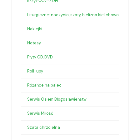
Krzyż ΦΩΣ-ΖΩΗ
Liturgiczne: naczynia, szaty, bielizna kielichowa
Naklejki
Notesy
Płyty CD, DVD
Roll-upy
Różańce na palec
Serwis Osiem Błogosławieństw
Serwis Miłość
Szata chrzcielna