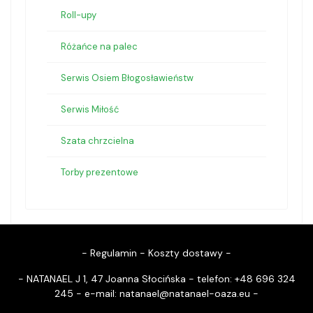
Roll-upy
Różańce na palec
Serwis Osiem Błogosławieństw
Serwis Miłość
Szata chrzcielna
Torby prezentowe
-
Regulamin
-
Koszty dostawy
-
- NATANAEL J 1, 47 Joanna Słocińska - telefon: +48 696 324
245 - e-mail:
natanael@natanael-oaza.eu
-