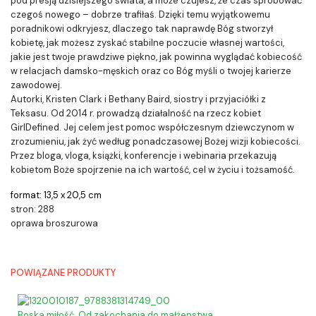
pod presją dzisiejszego świata, a może czujesz, że czas spróbować
czegoś nowego – dobrze trafiłaś. Dzięki temu wyjątkowemu
poradnikowi odkryjesz, dlaczego tak naprawdę Bóg stworzył
kobietę, jak możesz zyskać stabilne poczucie własnej wartości,
jakie jest twoje prawdziwe piękno, jak powinna wyglądać kobiecość
w relacjach damsko-męskich oraz co Bóg myśli o twojej karierze
zawodowej.
Autorki, Kristen Clark i Bethany Baird, siostry i przyjaciółki z
Teksasu. Od 2014 r. prowadzą działalność na rzecz kobiet
GirlDefined. Jej celem jest pomoc współczesnym dziewczynom w
zrozumieniu, jak żyć według ponadczasowej Bożej wizji kobiecości.
Przez bloga, vloga, książki, konferencje i webinaria przekazują
kobietom Boże spojrzenie na ich wartość, cel w życiu i tożsamość.
format: 13,5 x 20,5 cm
stron: 288
oprawa broszurowa
POWIĄZANE PRODUKTY
Boska miłość. Od zakochania do małżenstwa