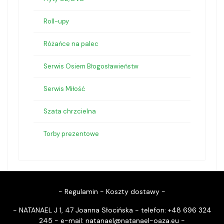
Roll-upy
Różańce na palec
Serwis Osiem Błogosławieństw
Serwis Miłość
Szata chrzcielna
Torby prezentowe
-
Regulamin
-
Koszty dostawy
-
- NATANAEL J 1, 47 Joanna Słocińska - telefon: +48 696 324
245 - e-mail:
natanael@natanael-oaza.eu
-