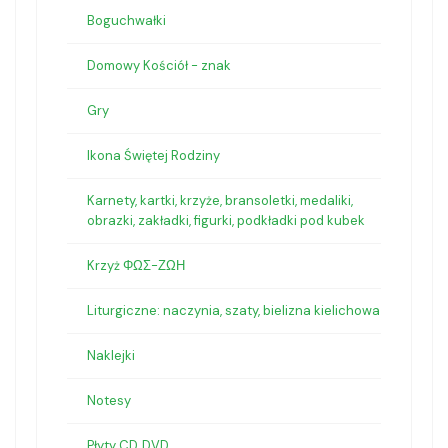
Boguchwałki
Domowy Kościół - znak
Gry
Ikona Świętej Rodziny
Karnety, kartki, krzyże, bransoletki, medaliki,
obrazki, zakładki, figurki, podkładki pod kubek
Krzyż ΦΩΣ-ΖΩΗ
Liturgiczne: naczynia, szaty, bielizna kielichowa
Naklejki
Notesy
Płyty CD, DVD