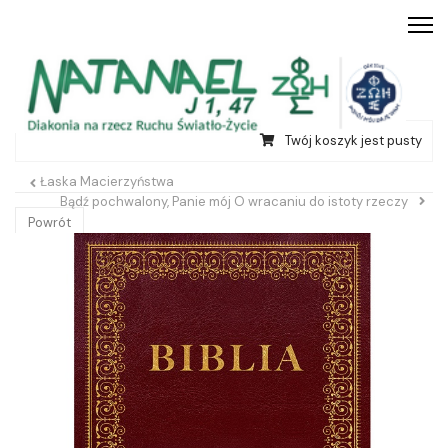
Twój koszyk jest pusty
Łaska Macierzyństwa
Bądź pochwalony, Panie mój O wracaniu do istoty rzeczy
Powrót