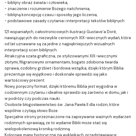
- biblijny obraz świata i człowieka,
- znaczenie i rozumienie Bożego natchnienia,
- biblijną koncepcję czasu i sposoby jego liczenia,
- podstawowe zasady czytania i interpretacji tekstów biblijnych.
121 wspaniałych, całostronicowych ilustracji Gustave’a Doré,
nawiązujących do niezwykle cenionych XIX-wiecznych wydań, które
od lat uznawane są za jedne z najpiękniejszych wizualnych
interpretacji scen biblijnych.
Atrakcyjna szata graficzna, ze stylizowanymi XIX-wiecznymi
złotymi, filigranowymi ornamentami, bogato zdobiona twarda
oprawa, ozdobny grzbiet i bordowa wstążka, dzięki którym Biblia
prezentuje się wyjątkowo i doskonale sprawdzi się jako
wartościowy prezent.
Nowy, poręczny format, dzięki któremu Biblia jest wygodna w
codziennym czytaniu i idealnie sprawdzi się zarówno w domu, jak i
w podróży czy podczas nauki.
Osobiste błogosławieństwo św. Jana Pawła II dla rodzin, które
wspólnie czytają słowo Boże.
Specjalne strony przeznaczone na zapisywanie ważnych wydarzeń
rodzinnych sprawiają, że to wydanie Biblii może stać się
wielopokoleniową kroniką rodzinną.
Kolorowe mapy historyczne na wyklejkach, przedstawiające: