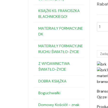
Raba
KSIĄŻKI KS. FRANCISZKA
BLACHNICKIEGO!
MATERIAŁY FORMACYJNE
DK
MATERIAŁY FORMACYJNE
RUCHU ŚWIATŁO-ŻYCIE
Zadaj
Z WYDAWNICTWA
ŚWIATŁO-ŻYCIE
materi
DOBRA KSIĄŻKA
branso
Branso
Boguchwałki
Ojcze 
Domowy Kościół - znak
Produc