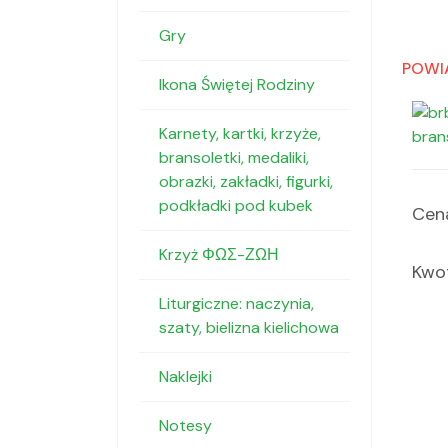
Gry
POWI
Ikona Świętej Rodziny
Karnety, kartki, krzyże,
bran
bransoletki, medaliki,
obrazki, zakładki, figurki,
podkładki pod kubek
Cena
Krzyż ΦΩΣ-ΖΩΗ
Kwot
Liturgiczne: naczynia,
szaty, bielizna kielichowa
Naklejki
Notesy