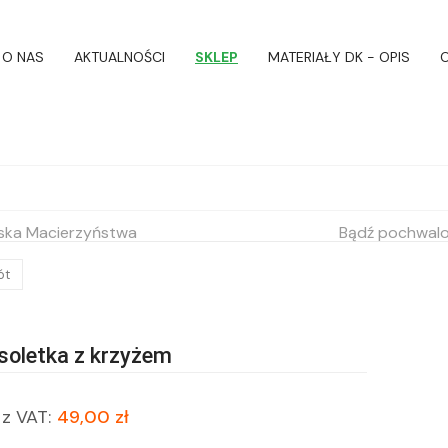
O NAS
AKTUALNOŚCI
SKLEP
MATERIAŁY DK - OPIS
O
ska Macierzyństwa
Bądź pochwalon
ót
soletka z krzyżem
z VAT:
49,00 zł