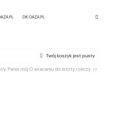
AZA.PL
DK.OAZA.PL
Twój koszyk jest pusty
y, Panie mój O wracaniu do istoty rzeczy