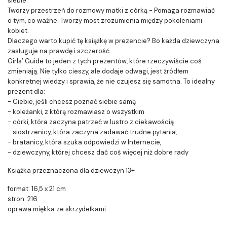
siebie.
Tworzy przestrzeń do rozmowy matki z córką - Pomaga rozmawiać
o tym, co ważne. Tworzy most zrozumienia między pokoleniami
kobiet.
Dlaczego warto kupić tę książkę w prezencie? Bo każda dziewczyna
zasługuje na prawdę i szczerość.
Girls’ Guide to jeden z tych prezentów, które rzeczywiście coś
zmieniają. Nie tylko cieszy, ale dodaje odwagi, jest źródłem
konkretnej wiedzy i sprawia, że nie czujesz się samotna. To idealny
prezent dla:
- Ciebie, jeśli chcesz poznać siebie samą
- koleżanki, z którą rozmawiasz o wszystkim
- córki, która zaczyna patrzeć w lustro z ciekawością
- siostrzenicy, która zaczyna zadawać trudne pytania,
- bratanicy, która szuka odpowiedzi w Internecie,
- dziewczyny, której chcesz dać coś więcej niż dobre rady
Książka przeznaczona dla dziewczyn 13+
format: 16,5 x 21 cm
stron: 216
oprawa miękka ze skrzydełkami