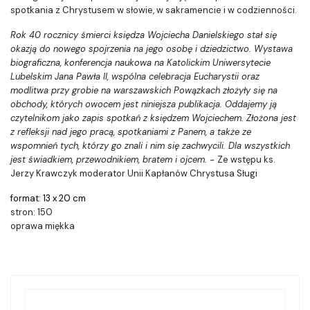
spotkania z Chrystusem w słowie, w sakramencie i w codzienności.
Rok 40 rocznicy śmierci księdza Wojciecha Danielskiego stał się
okazją do nowego spojrzenia na jego osobę i dziedzictwo. Wystawa
biograficzna, konferencja naukowa na Katolickim Uniwersytecie
Lubelskim Jana Pawła II, wspólna celebracja Eucharystii oraz
modlitwa przy grobie na warszawskich Powązkach złożyły się na
obchody, których owocem jest niniejsza publikacja. Oddajemy ją
czytelnikom jako zapis spotkań z księdzem Wojciechem. Złożona jest
z refleksji nad jego pracą, spotkaniami z Panem, a także ze
wspomnień tych, którzy go znali i nim się zachwycili. Dla wszystkich
jest świadkiem, przewodnikiem, bratem i ojcem. -
Ze wstępu ks.
Jerzy Krawczyk moderator Unii Kapłanów Chrystusa Sługi
format: 13 x 20 cm
stron: 150
oprawa miękka