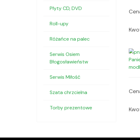
Płyty CD, DVD
Cena
Roll-upy
Kwot
Różańce na palec
Serwis Osiem
Panie
Błogosławieństw
modli
Serwis Miłość
Cena
Szata chrzcielna
Torby prezentowe
Kwot