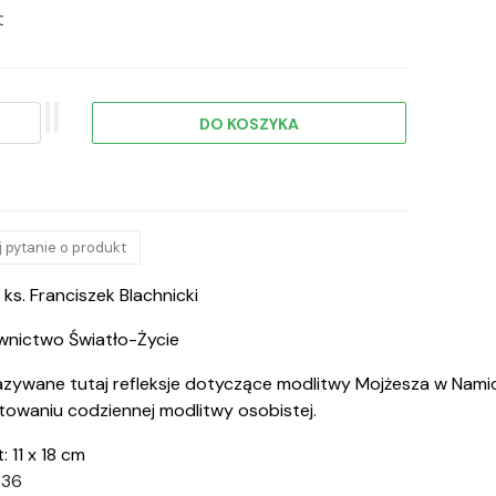
t
 pytanie o produkt
 ks. Franciszek Blachnicki
nictwo Światło-Życie
azywane tutaj refleksje dotyczące modlitwy Mojżesza w Nami
towaniu codziennej modlitwy osobistej.
: 11 x 18 cm
 36