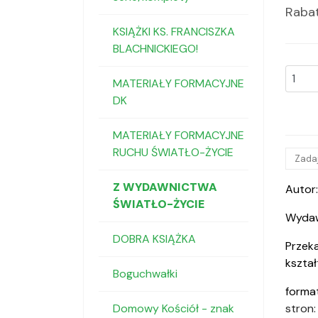
Raba
KSIĄŻKI KS. FRANCISZKA
BLACHNICKIEGO!
MATERIAŁY FORMACYJNE
DK
MATERIAŁY FORMACYJNE
RUCHU ŚWIATŁO-ŻYCIE
Zadaj
Z WYDAWNICTWA
Autor:
ŚWIATŁO-ŻYCIE
Wydaw
DOBRA KSIĄŻKA
Przek
kształ
Boguchwałki
format
Domowy Kościół - znak
stron: