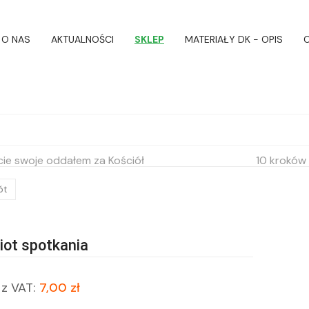
O NAS
AKTUALNOŚCI
SKLEP
MATERIAŁY DK - OPIS
O
cie swoje oddałem za Kościół
10 kroków 
ót
ot spotkania
z VAT:
7,00 zł