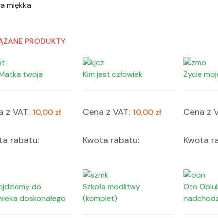
a miękka
ĄZANE PRODUKTY
Matka twoja
Kim jest człowiek
Życie moj
 z VAT:
Cena z VAT:
Cena z V
10,00 zł
10,00 zł
a rabatu:
Kwota rabatu:
Kwota ra
ojdziemy do
Szkoła modlitwy
Oto Oblub
wieka doskonałego
(komplet)
nadchodz