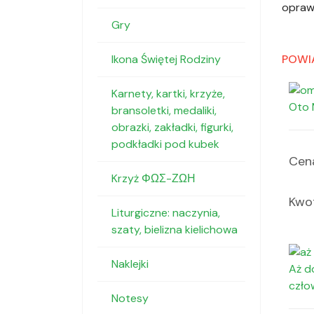
opraw
Gry
Ikona Świętej Rodziny
POWI
Karnety, kartki, krzyże,
Oto 
bransoletki, medaliki,
obrazki, zakładki, figurki,
podkładki pod kubek
Cena
Krzyż ΦΩΣ-ΖΩΗ
Kwot
Liturgiczne: naczynia,
szaty, bielizna kielichowa
Naklejki
Aż d
czło
Notesy