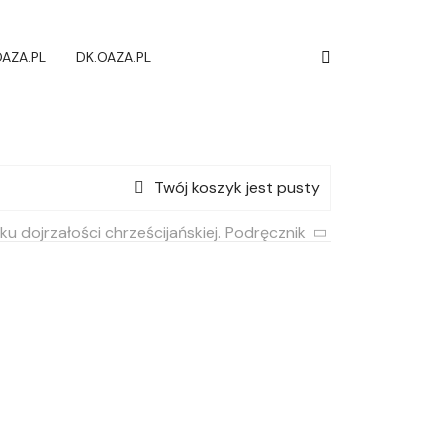
AZA.PL
DK.OAZA.PL
Twój koszyk jest pusty
ku dojrzałości chrześcijańskiej. Podręcznik