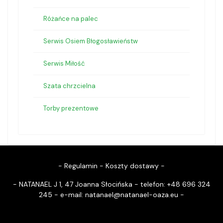
Różańce na palec
Serwis Osiem Błogosławieństw
Serwis Miłość
Szata chrzcielna
Torby prezentowe
-
Regulamin
-
Koszty dostawy
-
- NATANAEL J 1, 47 Joanna Słocińska - telefon: +48 696 324
245 - e-mail:
natanael@natanael-oaza.eu
-