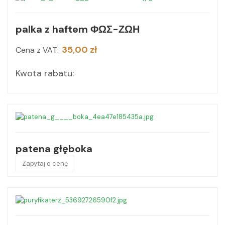
palka z haftem ΦΩΣ-ΖΩΗ
35,00 zł
Cena z VAT:
Kwota rabatu:
patena głęboka
Zapytaj o cenę