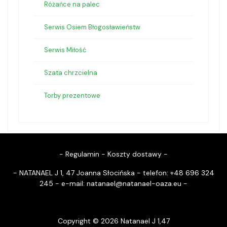
Różańce na palec
Serwis Osiem Błogosławieństw
Serwis Miłość
Szata chrzcielna
Torby prezentowe
-
Regulamin
-
Koszty dostawy
-
- NATANAEL J 1, 47 Joanna Słocińska - telefon: +48 696 324
245 - e-mail:
natanael@natanael-oaza.eu
-
Copyright © 2026 Natanael J 1,47