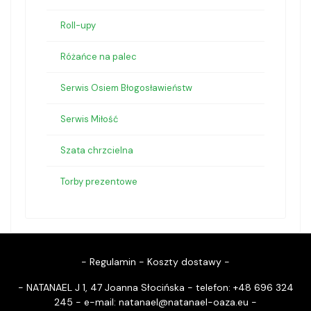
Roll-upy
Różańce na palec
Serwis Osiem Błogosławieństw
Serwis Miłość
Szata chrzcielna
Torby prezentowe
-
Regulamin
-
Koszty dostawy
-
- NATANAEL J 1, 47 Joanna Słocińska - telefon: +48 696 324
245 - e-mail:
natanael@natanael-oaza.eu
-