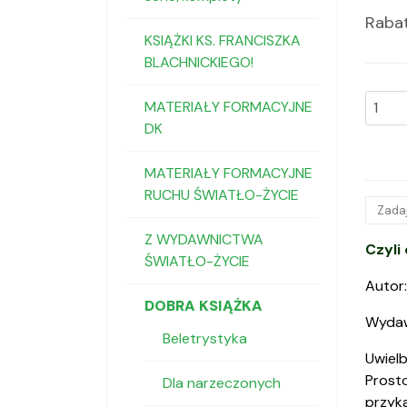
Raba
KSIĄŻKI KS. FRANCISZKA
BLACHNICKIEGO!
MATERIAŁY FORMACYJNE
DK
MATERIAŁY FORMACYJNE
RUCHU ŚWIATŁO-ŻYCIE
Zadaj
Z WYDAWNICTWA
Czyli
ŚWIATŁO-ŻYCIE
Autor
DOBRA KSIĄŻKA
Wydaw
Beletrystyka
Uwielb
Prosto
Dla narzeczonych
przyka