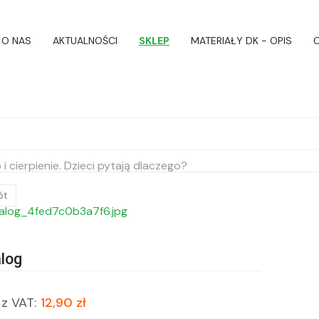
O NAS
AKTUALNOŚCI
SKLEP
MATERIAŁY DK - OPIS
O
 i cierpienie. Dzieci pytają dlaczego?
ót
log
z VAT:
12,90 zł