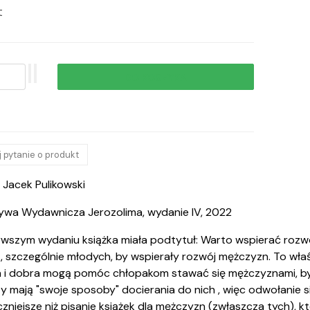
t
 pytanie o produkt
 Jacek Pulikowski
tywa Wydawnicza Jerozolima, wydanie IV, 2022
wszym wydaniu książka miała podtytuł: Warto wspierać rozwó
, szczególnie młodych, by wspierały rozwój mężczyzn. To wła
a i dobra mogą pomóc chłopakom stawać się mężczyznami, by w
y mają "swoje sposoby" docierania do nich , więc odwołanie s
zniejsze niż pisanie książek dla mężczyzn (zwłaszcza tych), którz