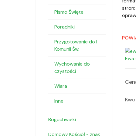
format
stron:
Pismo Święte
opraw
Poradniki
POWI
Przygotowanie do I
Komunii Św.
Ewa 
Wychowanie do
czystości
Cena
Wiara
Kwot
Inne
Boguchwałki
Domowy Kościół - znak