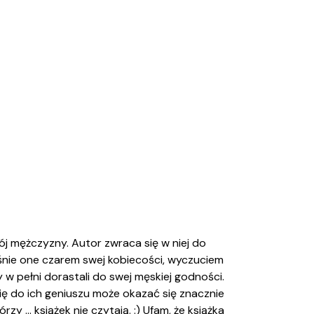
j mężczyzny. Autor zwraca się w niej do
śnie one czarem swej kobiecości, wyczuciem
 pełni dorastali do swej męskiej godności.
ię do ich geniuszu może okazać się znacznie
y ... książek nie czytają. :) Ufam, że książka