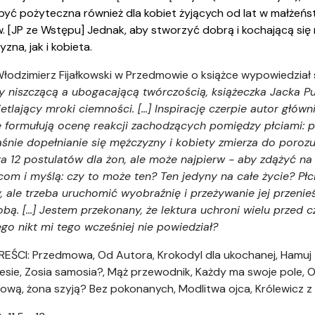
yć pożyteczna również dla kobiet żyjących od lat w małżeńst
 [JP ze Wstępu] Jednak, aby stworzyć dobrą i kochającą się 
zna, jak i kobieta.
Włodzimierz Fijałkowski w Przedmowie o książce wypowiedział
y niszczącą a ubogacającą twórczością, książeczka Jacka Pu
etlający mroki ciemności. [...] Inspirację czerpie autor głów
e formułują ocenę reakcji zachodzących pomiędzy płciami: pł
właśnie dopełnianie się mężczyzny i kobiety zmierza do poro
a 12 postulatów dla żon, ale może najpierw - aby zdążyć na 
com i myślą: czy to może ten? Ten jedyny na całe życie? P
, ale trzeba uruchomić wyobraźnię i przeżywanie jej przenie
obą. [...] Jestem przekonany, że lektura uchroni wielu pr
go nikt mi tego wcześniej nie powiedział?
REŚCI: Przedmowa, Od Autora, Krokodyl dla ukochanej, Hamuj zł
esie, Zosia samosia?, Mąż przewodnik, Każdy ma swoje pole, On
ową, żona szyją? Bez pokonanych, Modlitwa ojca, Królewicz z b