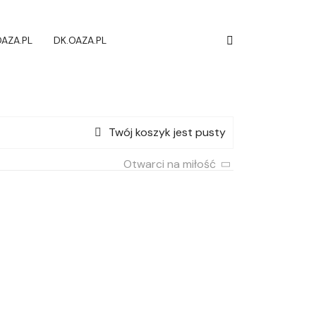
AZA.PL
DK.OAZA.PL
Twój koszyk jest pusty
Otwarci na miłość