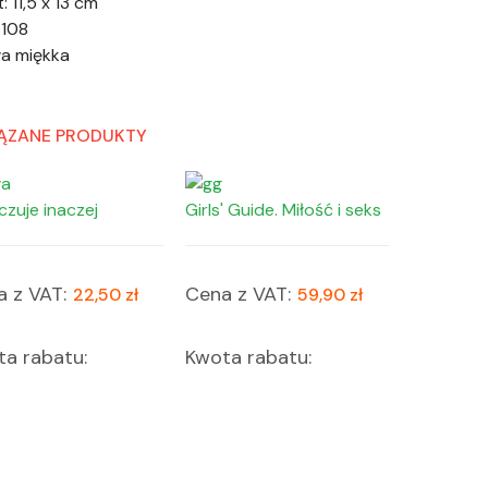
: 11,5 x 13 cm
 108
a miękka
ĄZANE PRODUKTY
czuje inaczej
Girls' Guide. Miłość i seks
 z VAT:
Cena z VAT:
22,50 zł
59,90 zł
a rabatu:
Kwota rabatu: