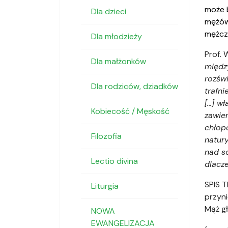
może b
Dla dzieci
mężów.
mężczy
Dla młodzieży
Prof. 
Dla małżonków
międz
rozświ
Dla rodziców, dziadków
trafni
[...] 
Kobiecość / Męskość
zawier
chłop
Filozofia
natury
nad s
Lectio divina
dlacze
SPIS T
Liturgia
przyni
Mąż gł
NOWA
EWANGELIZACJA