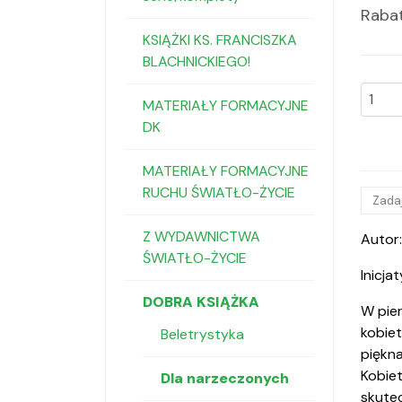
Raba
KSIĄŻKI KS. FRANCISZKA
BLACHNICKIEGO!
MATERIAŁY FORMACYJNE
DK
MATERIAŁY FORMACYJNE
RUCHU ŚWIATŁO-ŻYCIE
Zadaj
Z WYDAWNICTWA
Autor:
ŚWIATŁO-ŻYCIE
Inicja
DOBRA KSIĄŻKA
W pier
kobiet
Beletrystyka
piękn
Kobiet
Dla narzeczonych
skutec