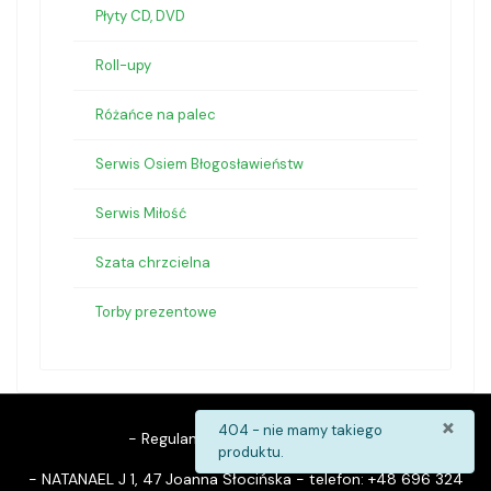
Płyty CD, DVD
Roll-upy
Różańce na palec
Serwis Osiem Błogosławieństw
Serwis Miłość
Szata chrzcielna
Torby prezentowe
×
info
404 - nie mamy takiego
-
Regulamin
-
Koszty dostawy
-
produktu.
- NATANAEL J 1, 47 Joanna Słocińska - telefon: +48 696 324